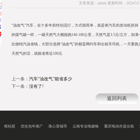
文章来源：admin 更新时间：2024/5/11 1
“油改气”汽车，在十多年前特别流行，方式很简单，就是将汽车的发动机拆
的煤气罐一样，一罐天然气大概能跑140-180公里，天然气是3.5元/立方，加满
比烧纯汽油省钱，大部分选择“油改气”的都是网约车和出租车司机，一天要
天然气的话，就能省将近100元
上一条：
汽车“油改气”能省多少
下一条：
没有了!
返回列表
柑桔苗
优化包年推广
珠心算铺导
云南专业电镀铬
重庆电动吊篮出租