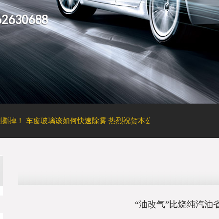
！
车窗玻璃该如何快速除雾
热烈祝贺本公司网站全新上线！
轮胎结
“油改气”比烧纯汽油