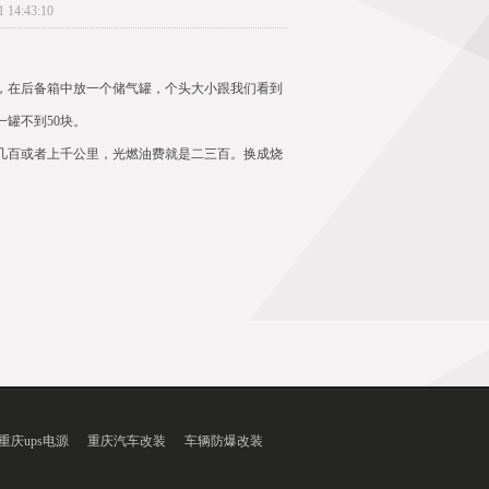
4:43:10
掉，在后备箱中放一个储气罐，个头大小跟我们看到
一罐不到50块。
跑几百或者上千公里，光燃油费就是二三百。换成烧
重庆ups电源
重庆汽车改装
车辆防爆改装