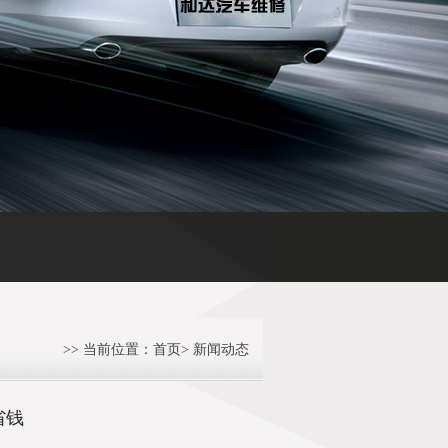
构与轮胎性能之间的关联
重庆油改气,重庆非营运车辆可实施“油改气”
>> 当前位置：
首页
>
新闻动态
省钱