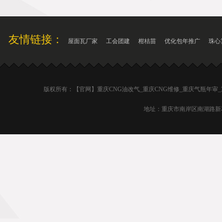
友情链接：
屋面瓦厂家
工会团建
柑桔苗
优化包年推广
珠心
版权所有：【官网】重庆CNG油改气_重庆CNG维修_重庆气瓶年审
地址：重庆市南岸区南湖路新