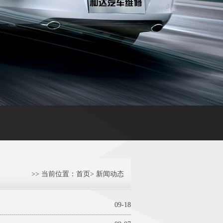
与轮胎性能之间的关联
重庆油改气,重庆非营运车辆可实施“油改气” 每
>> 当前位置：
首页
>
新闻动态
09-18