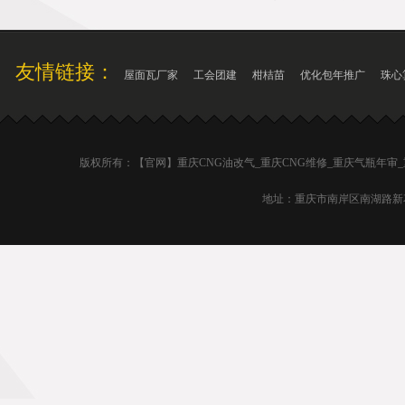
友情链接：
屋面瓦厂家
工会团建
柑桔苗
优化包年推广
珠心
版权所有：【官网】重庆CNG油改气_重庆CNG维修_重庆气瓶年审
地址：重庆市南岸区南湖路新